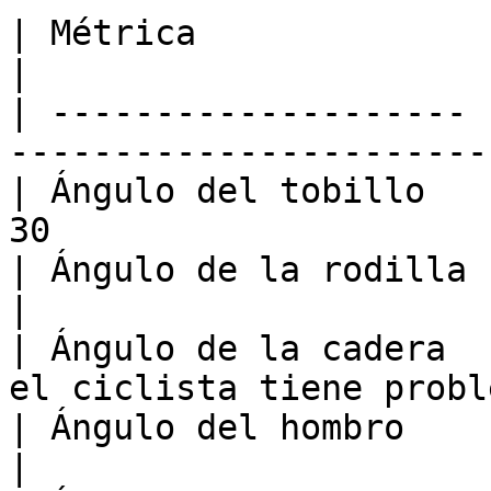
| Métrica              | Rango                              
|

| -------------------- 
-----------------------
| Ángulo del tobillo   
30                     
| Ángulo de la rodilla | Máx 140-145, Mí
|

| Ángulo de la cadera  
el ciclista tiene probl
| Ángulo del hombro    | Promedio 75-100     
|
