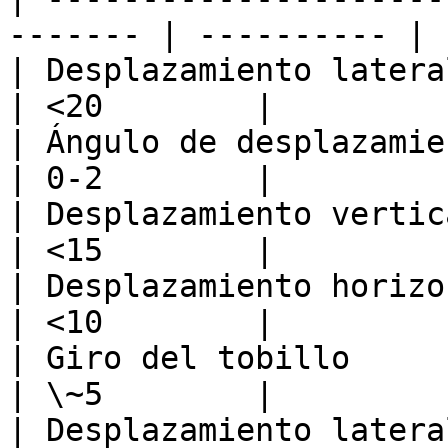
------- | ---------- |

| Desplazamiento lateral de l
| <20        |

| Ángulo de desplazamiento de
| 0-2        |

| Desplazamiento vertical de 
| <15        |

| Desplazamiento horizontal d
| <10        |

| Giro del tobillo           
| \~5        |

| Desplazamiento lateral del 