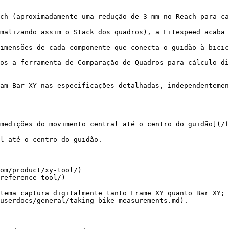
ch (aproximadamente uma redução de 3 mm no Reach para ca
malizando assim o Stack dos quadros), a Litespeed acaba 
imensões de cada componente que conecta o guidão à bicic
os a ferramenta de Comparação de Quadros para cálculo di
am Bar XY nas especificações detalhadas, independentemen
medições do movimento central até o centro do guidão](/f
l até o centro do guidão.

om/product/xy-tool/)

reference-tool/)

tema captura digitalmente tanto Frame XY quanto Bar XY; 
userdocs/general/taking-bike-measurements.md).
