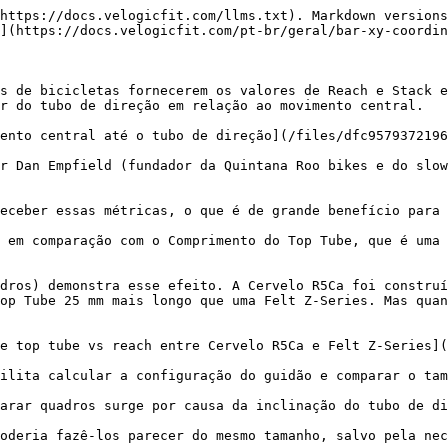
https://docs.velogicfit.com/llms.txt). Markdown versions
](https://docs.velogicfit.com/pt-br/geral/bar-xy-coordin
s de bicicletas fornecerem os valores de Reach e Stack e
r do tubo de direção em relação ao movimento central.

ento central até o tubo de direção](/files/dfc9579372196
r Dan Empfield (fundador da Quintana Roo bikes e do slow
eceber essas métricas, o que é de grande benefício para 
 em comparação com o Comprimento do Top Tube, que é uma 
dros) demonstra esse efeito. A Cervelo R5Ca foi construí
op Tube 25 mm mais longo que uma Felt Z-Series. Mas quan
e top tube vs reach entre Cervelo R5Ca e Felt Z-Series](
ilita calcular a configuração do guidão e comparar o tam
arar quadros surge por causa da inclinação do tubo de di
oderia fazê-los parecer do mesmo tamanho, salvo pela nec