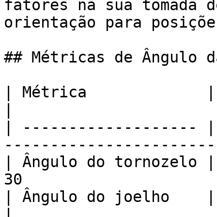
fatores na sua tomada d
orientação para posiçõe
## Métricas de Ângulo d
| Métrica             | Faixa                              
|

| ------------------- |
----------------------- 
| Ângulo do tornozelo |
30                     |
| Ângulo do joelho    | Máx 140-145, M
|
