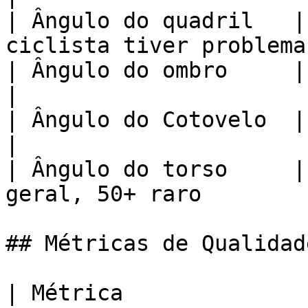
| Ângulo do quadril   |
ciclista tiver problemas
| Ângulo do ombro     | Média 75-100           
|

| Ângulo do Cotovelo  | Média 155-170         
|

| Ângulo do torso     |
geral, 50+ raro         
## Métricas de Qualidad
| Métrica              