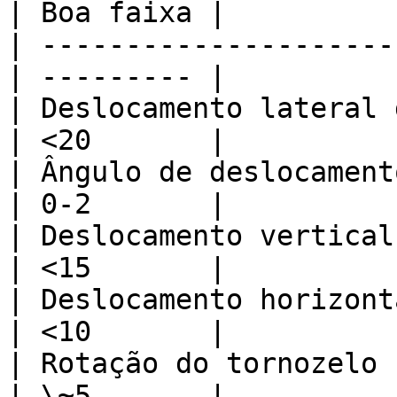
| Boa faixa |

| ---------------------
| --------- |

| Deslocamento lateral do jo
| <20       |

| Ângulo de deslocamento do 
| 0-2       |

| Deslocamento vertical do q
| <15       |

| Deslocamento horizontal do
| <10       |

| Rotação do tornozelo      
| \~5       |
