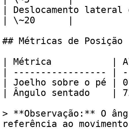
| Deslocamento lateral do om
| \~20      |

## Métricas de Posição

| Métrica           | A
| ----------------- | -
| Joelho sobre o pé | 0
| Ângulo sentado    | 7
> **Observação:** O âng
referência ao movimento