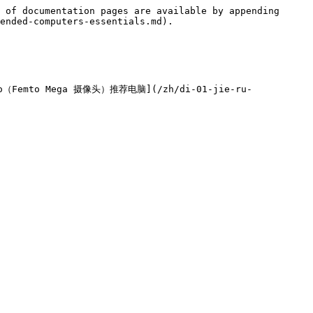
 of documentation pages are available by appending 
ended-computers-essentials.md).

（Femto Mega 摄像头）推荐电脑](/zh/di-01-jie-ru-