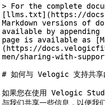
> For the complete docu
[llms.txt](https://docs
Markdown versions of do
available by appending 
page is available as [M
(https://docs.velogicfi
men/sharing-with-suppor
# 如何与 Velogic 支持共享
如果您在使用 Velogic S
与我们共享一些信息，以便我