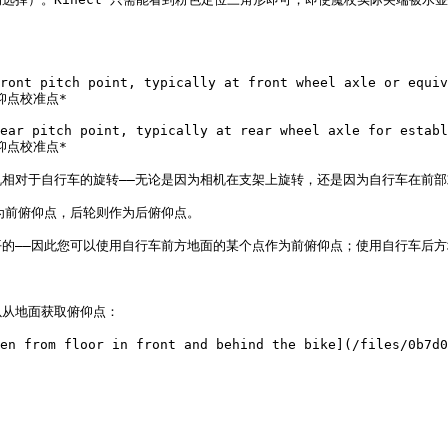
ront pitch point, typically at front wheel axle or equiv
俯仰点校准点*

ear pitch point, typically at rear wheel axle for establ
俯仰点校准点*

相对于自行车的旋转——无论是因为相机在支架上旋转，还是因为自行车在前部
前俯仰点，后轮则作为后俯仰点。

的——因此您可以使用自行车前方地面的某个点作为前俯仰点；使用自行车后方
以从地面获取俯仰点：

ken from floor in front and behind the bike](/files/0b7d