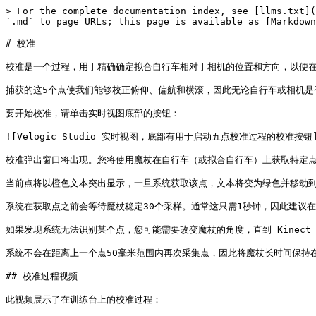
> For the complete documentation index, see [llms.txt](
`.md` to page URLs; this page is available as [Markdown
# 校准

校准是一个过程，用于精确确定拟合自行车相对于相机的位置和方向，以便在
捕获的这5个点使我们能够校正俯仰、偏航和横滚，因此无论自行车或相机是
要开始校准，请单击实时视图底部的按钮：

![Velogic Studio 实时视图，底部有用于启动五点校准过程的校准按钮](/file
校准弹出窗口将出现。您将使用魔杖在自行车（或拟合自行车）上获取特定点
当前点将以橙色文本突出显示，一旦系统获取该点，文本将变为绿色并移动到
系统在获取点之前会等待魔杖稳定30个采样。通常这只需1秒钟，因此建议在
如果发现系统无法识别某个点，您可能需要改变魔杖的角度，直到 Kinect 
系统不会在距离上一个点50毫米范围内再次采集点，因此将魔杖长时间保持在
## 校准过程视频

此视频展示了在训练台上的校准过程：
