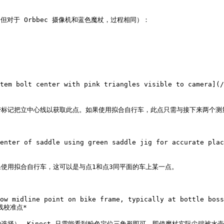
对于 Orbbec 摄像机和蓝色魔杖，过程相同）：

stem bolt center with pink triangles visible to camera]
标记把立中心线以获取此点。如果使用拟合自行车，此点只需与接下来两个测量
enter of saddle using green saddle jig for accurate plac
使用拟合自行车，这可以是与点1和点3同平面的车上某一点。

ow midline point on bike frame, typically at bottle boss
中线校准点*

择）。Kinect 只需能看到粉色定位三角形即可，即使魔杖实际尖端被水