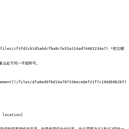
(/files/cf3fd2cb1d5a6dcfba8cfe55a314ad74483234a7) *把立螺
点处于同一平面即可。

ement](/files/dfa8ed9fbd14a787336ecedef21f7c19ddb9b2bf) 
 location]
壶架或电缆遮挡也没关系。如果使用拟合自行车，此点需要与点1和点2同处一