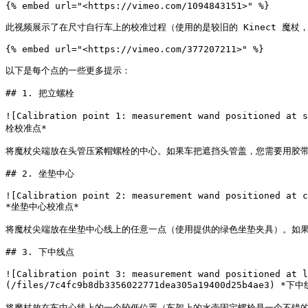
{% embed url="<https://vimeo.com/1094843151>" %}

此视频展示了在尺寸自行车上的校准过程（使用的是较旧的 Kinect 魔杖，但
{% embed url="<https://vimeo.com/377207211>" %}

以下是每个点的一些更多提示：

## 1. 把立螺栓

![Calibration point 1: measurement wand positioned at 
栓校准点*

将魔杖尖端放在头管压紧帽螺栓的中心。如果车把遮挡头管盖，您需要用胶带
## 2. 坐垫中心

![Calibration point 2: measurement wand positioned at c
*坐垫中心校准点*

将魔杖尖端放在坐垫中心线上的任意一点（使用提供的绿色坐垫夹具）。如果
## 3. 下中线点

![Calibration point 3: measurement wand positioned at l
(/files/7c4fc9b8db3356022771dea305a19400d25b4ae3) *下
将魔杖放在车中心线上的一个较低位置（车架上的水壶固定螺栓是一个不错的选