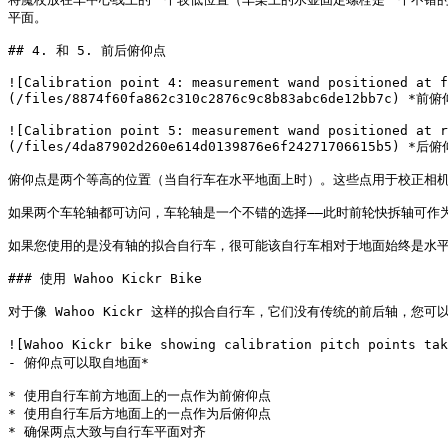
平面。

## 4. 和 5. 前后俯仰点

![Calibration point 4: measurement wand positioned at f
(/files/8874f60fa862c310c2876c9c8b83abc6de12bb7c) *前
![Calibration point 5: measurement wand positioned at r
(/files/4da87902d260e614d0139876e6f24271706615b5) *后
俯仰点是两个等高的位置（当自行车在水平地面上时）。这些点用于校正相机
如果两个车轮轴都可访问，车轮轴是一个不错的选择——此时前轮快拆轴可作为
如果您使用的是没有轴的拟合自行车，很可能该自行车相对于地面始终是水平
### 使用 Wahoo Kickr Bike

对于像 Wahoo Kickr 这样的拟合自行车，它们没有传统的前后轴，您可
![Wahoo Kickr bike showing calibration pitch points ta
- 俯仰点可以取自地面*

* 使用自行车前方地面上的一点作为前俯仰点

* 使用自行车后方地面上的一点作为后俯仰点

* 确保两点大致与自行车平面对齐
